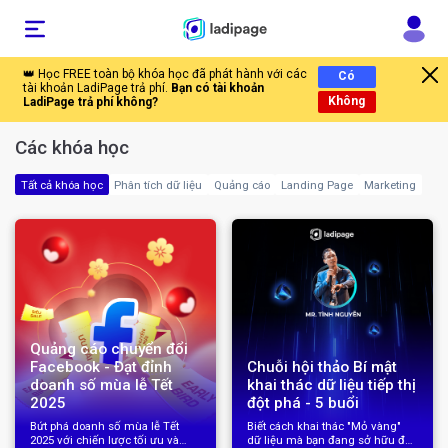
Các khóa học
Tất cả khóa học
Phân tích dữ liệu
Quảng cáo
Landing Page
Marketing
Quảng cáo chuyển đổi
Chuỗi hội thảo Bí mật
Facebook - Đạt đỉnh
khai thác dữ liệu tiếp thị
doanh số mùa lễ Tết
đột phá - 5 buổi
2025
Bứt phá doanh số mùa lễ Tết
Biết cách khai thác "Mỏ vàng"
2025 với chiến lược tối ưu và
dữ liệu mà bạn đang sở hữu để