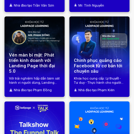
tăng hiệu quả quảng cáo vượt
bứt phá doanh thu cùng chuỗi
Nhà đào tạo Trần Văn Sơn
Mr. Tình Nguyễn
trội. Tham gia khóa học để chớp
chia sẻ của chuyên gia dữ liệu
cơ hội vàng kinh doanh trong
Mr. Tình Nguyễn
mùa mua sắm lớn nhất năm!
Vén màn bí mật: Phát
Chinh phục quảng cáo
triển kinh doanh với
Facebook từ cơ bản tới
Landing Page thời đại
chuyên sâu
5.0
Với trải nghiệm hấp dẫn bám sát
Khóa học cung cấp: Lý thuyết -
hành vi người dùng, Landing
Tư duy - Thực hành cho người
Page giúp thu hút khách hàng
học về quảng cáo Facebook hiệu
Nhà đào tạo Phạm Đồng
Nhà đào tạo Phạm Kiên
tiềm năng, tăng cao tỷ lệ chuyển
quả
đổi và tạo nguồn doanh thu vượt
trội!