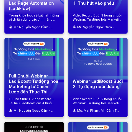
LadiPage Automation
1: Thu hút vào phễu
(LadiFlow)
Trong khóa học sẽ bật mí những
Video Record Buổi 1 trong chuỗi
cách tận dụng các tính năng
Webinar: Tự động hóa Marketing
mạnh mẽ giúp doanh nghiệp
từ Chiến Lược đến Thực Thi
Mr. Nguyễn Ngọc Cầm - Chuyên gia Marketing Automation
Mr. Nguyễn Ngọc Cầm - Chuyên gia Marketing Automation
tăng tối đa chuyển đổi, tối ưu và
tự động hóa các vận hành.
Full Chuỗi Webinar
Webinar LadiBoost Buổi
LadiBoost: Tự động hóa
2: Tự động nuôi dưỡng
Marketing từ Chiến
Lược đến Thực Thi
Full bộ Slide + Video Record +
Video Record Buổi 2 trong chuỗi
Tài liệu LadiBoost của 4 Buổi
Webinar: Tự động hóa Marketing
trong Chuỗi Webinar
từ Chiến Lược đến Thực Thi
Mr. Nguyễn Ngọc Cầm - Chuyên gia Marketing Automation
Ms. Mai Phạm, Mr. Cầm Tiên Sinh và Mr. Tình Nguyễn