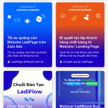
Tối ưu quảng cáo
Bí quyết tạo tệp khách
Website LadiPage trên
hàng chất lượng từ
Zalo Ads
Website/ Landing Page
Tối ưu quảng cáo hiệu quả trên
Cách tối ưu hóa trang của mình
Zalo Ads với khóa học từ
để thu hút và chuyển đổi khách
LadiPage Learning
hàng tiềm năng hiệu quả nhất.
LadiPage & Khách mời Zalo Ads
Chuyên gia từ LadiPage
Chuỗi Đào Tạo
Webinar LadiBoost Buổi